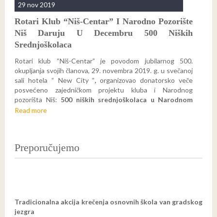
29 nov 2019
Poruka Rotarija
Pisma guvernera
Rotari Klub “Niš-Centar” I Narodno Pozorište
ROTARI Abeceda
Newsletter
Niš Daruju U Decembru 500 Niških
Srednjoškolaca
HIMNE
Rotari klub “Niš-Centar” je povodom jubilarnog 500.
okupljanja svojih članova, 29. novembra 2019. g. u svečanoj
sali hotela “ New City ”
,
organizovao donatorsko veče
posvećeno zajedničkom projektu kluba i Narodnog
pozorišta Niš:
500 niških srednjoškolaca u Narodnom
pozorištu.
Read more
Preporučujemo
Tradicionalna akcija krečenja osnovnih škola van gradskog
jezgra