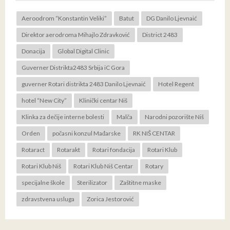
Aeroodrom “Konstantin Veliki”
Batut
DG Danilo Ljevnaić
Direktor aerodroma Mihajlo Zdravković
District 2483
Donacija
Global Digital Clinic
Guverner Distrikta2483 Srbija iC Gora
guverner Rotari distrikta 2483 Danilo Ljevnaić
Hotel Regent
hotel “New City”
Klinički centar Niš
Klinka za dečije interne bolesti
Malča
Narodni pozorište Niš
Orden
počasni konzul Mađarske
RK NIŠ CENTAR
Rotaract
Rotarakt
Rotari fondacija
Rotari Klub
Rotari Klub Niš
Rotari Klub Niš Centar
Rotary
specijalne škole
Sterilizator
Zaštitne maske
zdravstvena usluga
Zorica Jestorović