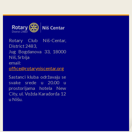
Rotary Club Niš-Centar,
District 2483,
Jug Bogdanova 33, 18000
Niš, Srbija
email:
office@rotaryniscentar.org
Sastanci kluba održavaju se
svake srede u 20.00 u
prostorijama hotela New
City, ul. Vožda Karađorđa 12
u Nišu.