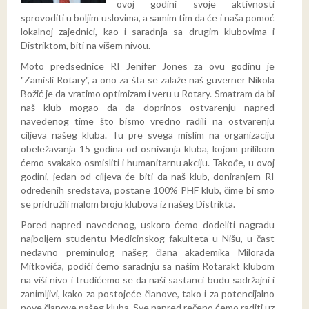
ovoj godini svoje aktivnosti
Poruka Rotarija
Pisma guvernera
sprovoditi u boljim uslovima, a samim tim da će i naša pomoć
lokalnoj zajednici, kao i saradnja sa drugim klubovima i
ROTARI Abeceda
Newsletter
Distriktom, biti na višem nivou.
Moto predsednice RI Jenifer Jones za ovu godinu je
HIMNE
"Zamisli Rotary", a ono za šta se zalaže naš guverner Nikola
Božić je da vratimo optimizam i veru u Rotary. Smatram da bi
naš klub mogao da da doprinos ostvarenju napred
navedenog time što bismo vredno radili na ostvarenju
ciljeva našeg kluba. Tu pre svega mislim na organizaciju
obeležavanja 15 godina od osnivanja kluba, kojom prilikom
ćemo svakako osmisliti i humanitarnu akciju. Takođe, u ovoj
godini, jedan od ciljeva će biti da naš klub, doniranjem RI
određenih sredstava, postane 100% PHF klub, čime bi smo
se pridružili malom broju klubova iz našeg Distrikta.
Pored napred navedenog, uskoro ćemo dodeliti nagradu
najboljem studentu Medicinskog fakulteta u Nišu, u čast
nedavno preminulog našeg člana akademika Milorada
Mitkovića, podići ćemo saradnju sa našim Rotarakt klubom
na viši nivo i trudićemo se da naši sastanci budu sadržajni i
zanimljivi, kako za postojeće članove, tako i za potencijalno
nove članove našeg kluba. Sve napred rečeno ćemo raditi uz