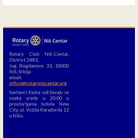
Rotary Club Niš-Centar,
District 2483,
Jug Bogdanova 33, 18000
Niš, Srbija
email:
office@rotaryniscentar.org
Sastanci kluba održavaju se
svake srede u 20.00 u
prostorijama hotela New
City, ul. Vožda Karađorđa 12
u Nišu.