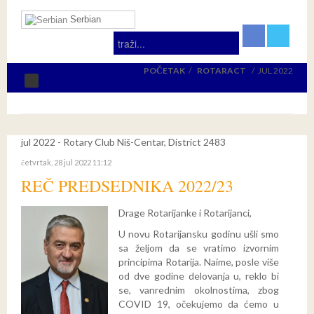
Serbian
POČETAK
/
ROTARACT
/
JUL 2022
POČETNA
O NAMA
jul 2022 - Rotary Club Niš-Centar, District 2483
Članovi
Statut kluba
četvrtak, 28 jul 2022 11:12
REČ PREDSEDNIKA 2022/23
Rotaract
Pravilnik
Drage Rotarijanke i Rotarijanci,
Rotary
REČ PREDSEDNIKA
PROJEKTI
U novu Rotarijansku godinu ušli smo
VESTI
PHF
RAC ČLANOVI
Rotari u svetu
sa željom da se vratimo izvornim
principima Rotarija. Naime, posle više
Dokumenti
FOND dr Dragutin Petković
REČ PREDSEDNIKA
District 2483
od dve godine delovanja u, reklo bi
se, vanrednim okolnostima, zbog
Kontakt
FOND dr Milorad Mitković
Rotari u Nišu
Nedeljna Rotari pisma
COVID 19, očekujemo da ćemo u