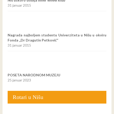
Niš uskoro dobija Inner wheel klub
31 januar 2015
Nagrada najboljem studentu Univerziteta u Nišu u okviru
Fonda „Dr Dragutin Petković“
31 januar 2015
POSETA NARODNOM MUZEJU
25 januar 2023
Rotari u Nišu